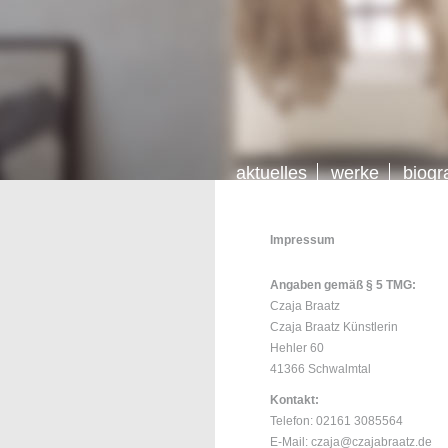
aktuelles
werke
biogr
Impressum
Angaben gemäß § 5 TMG:
Czaja Braatz
Czaja Braatz Künstlerin
Hehler 60
41366 Schwalmtal
Kontakt:
Telefon: 02161 3085564
E-Mail: czaja@czajabraatz.de