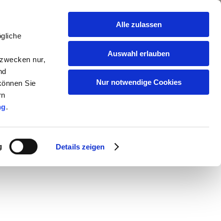
Alle zulassen
gliche
Auswahl erlauben
gzwecken nur,
nd
Nur notwendige Cookies
 können Sie
rn
ng
.
g
Details zeigen