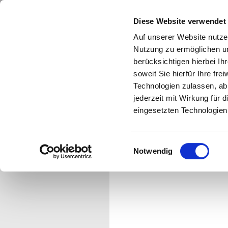
Diese Website verwendet
Auf unserer Website nutze
Nutzung zu ermöglichen un
berücksichtigen hierbei I
soweit Sie hierfür Ihre fre
Technologien zulassen, abl
aktuelles
werke
biogr
jederzeit mit Wirkung für 
eingesetzten Technologien
Czaja Braatz
czaja@czajabraatz.de
Einwilligungsauswahl
Notwendig
fon: 0160 98 00 75 74