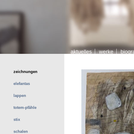
aktuelles
werke
biogr
zeichnungen
elefantas
lappen
totem-pfähle
stix
schalen